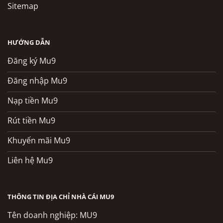
Sitemap
HƯỚNG DẪN
Đăng ký Mu9
Đăng nhập Mu9
Nạp tiền Mu9
Rút tiền Mu9
Khuyến mãi Mu9
Liên hệ Mu9
THÔNG TIN ĐỊA CHỈ NHÀ CÁI MU9
Tên doanh nghiệp: MU9