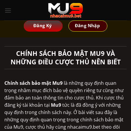
Skip
to
content
Đăng Ký
Đăng Nhập
CHÍNH SÁCH BẢO MẬT MU9 VÀ
NHỮNG ĐIỀU CƯỢC THỦ NÊN BIẾT
Chính sách bảo mật Mu9
là những quy định quan
trọng nhằm mục đích bảo vệ quyền riêng tư cũng như
đảm bảo an toàn thông tin cho cược thủ. Khi cược thủ
đăng ký tài khoản tại
Mu9
tức là đã đồng ý với những
quy định trong chính sách này. Ở bài viết sau đây là
những quy định quan trọng trong chính sách bảo mật
của Mu9, cược thủ hãy cùng nhacaimu9.bet theo dõi