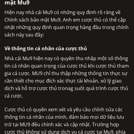
mật Mu9
Hiện nay nhà cái Mu9 có những quy định rõ ràng về
Chính sách bảo mật Mu9. Anh em cược thủ có thể cập
nhật những quy định quan trọng hàng đầu trong chính
sách này sau đây:
Về thông tin cá nhân của cược thủ
Nhà cái Mu9 hiện nay có quyền thu nhập một số thông
tin cá nhân quan trọng của cược thủ khi cược thủ tham
gia cá cược. MU9 chỉ thu thập những thông tin thực sự
cần thiết cho mục đích xác thực tài khoản, xử lý giao
dịch và hỗ trợ cược thủ tronag suốt quá trình cược thủ
cá cược.
Cược thủ có quyền xem xét và yêu cầu chỉnh sửa các
thông tin cá nhân của mình, đảm bảo mọi dữ liệu lưu
trữ tại MU9 đều chính xác và cập nhật. Trường hợp
cược thủ không sử dụng dịch vụ cá cược tại Mu9, phía