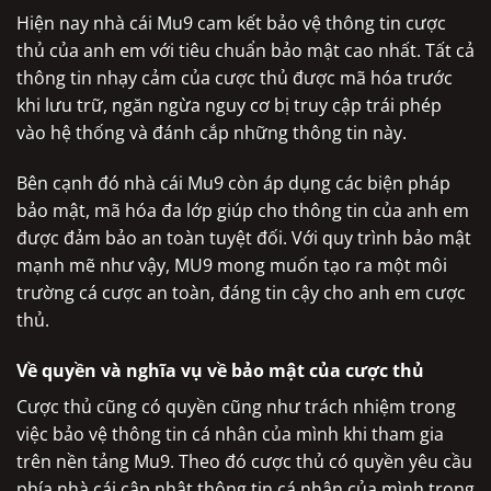
Hiện nay nhà cái Mu9 cam kết bảo vệ thông tin cược
thủ của anh em với tiêu chuẩn bảo mật cao nhất. Tất cả
thông tin nhạy cảm của cược thủ được mã hóa trước
khi lưu trữ, ngăn ngừa nguy cơ bị truy cập trái phép
vào hệ thống và đánh cắp những thông tin này.
Bên cạnh đó nhà cái Mu9 còn áp dụng các biện pháp
bảo mật, mã hóa đa lớp giúp cho thông tin của anh em
được đảm bảo an toàn tuyệt đối. Với quy trình bảo mật
mạnh mẽ như vậy, MU9 mong muốn tạo ra một môi
trường cá cược an toàn, đáng tin cậy cho anh em cược
thủ.
Về quyền và nghĩa vụ về bảo mật của cược thủ
Cược thủ cũng có quyền cũng như trách nhiệm trong
việc bảo vệ thông tin cá nhân của mình khi tham gia
trên nền tảng Mu9. Theo đó cược thủ có quyền yêu cầu
phía nhà cái cập nhật thông tin cá nhân của mình trong